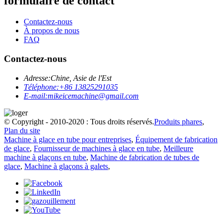
formulaire de contact
Contactez-nous
À propos de nous
FAQ
Contactez-nous
Adresse:
Chine, Asie de l'Est
Téléphone:
+86 13825291035
E-mail:
mikeicemachine@gmail.com
© Copyright - 2010-2020 : Tous droits réservés.
Produits phares
,
Plan du site
Machine à glace en tube pour entreprises
,
Équipement de fabrication
de glace
,
Fournisseur de machines à glace en tube
,
Meilleure
machine à glaçons en tube
,
Machine de fabrication de tubes de
glace
,
Machine à glaçons à galets
,