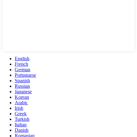
English
French
German
Portuguese
Spanish
Russian
Japanese
Korean
Arabic
Irish
Greek
Turkish
Italian
Danish
Romanian