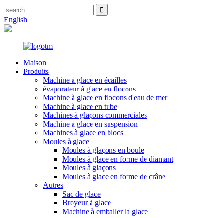
English
Maison
Produits
Machine à glace en écailles
évaporateur à glace en flocons
Machine à glace en flocons d'eau de mer
Machine à glace en tube
Machines à glaçons commerciales
Machine à glace en suspension
Machines à glace en blocs
Moules à glace
Moules à glaçons en boule
Moules à glace en forme de diamant
Moules à glaçons
Moules à glace en forme de crâne
Autres
Sac de glace
Broyeur à glace
Machine à emballer la glace