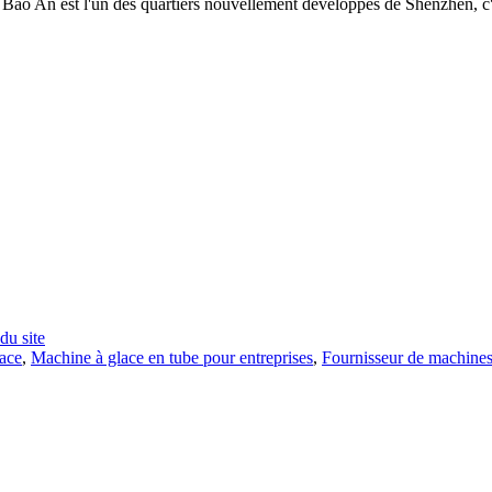
e Bao An est l'un des quartiers nouvellement développés de Shenzhen, c'e
du site
lace
,
Machine à glace en tube pour entreprises
,
Fournisseur de machines