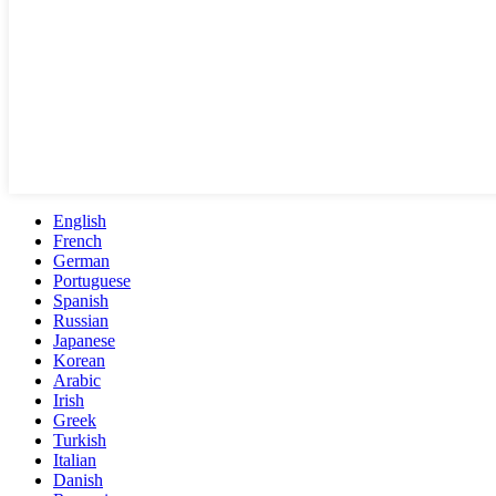
English
French
German
Portuguese
Spanish
Russian
Japanese
Korean
Arabic
Irish
Greek
Turkish
Italian
Danish