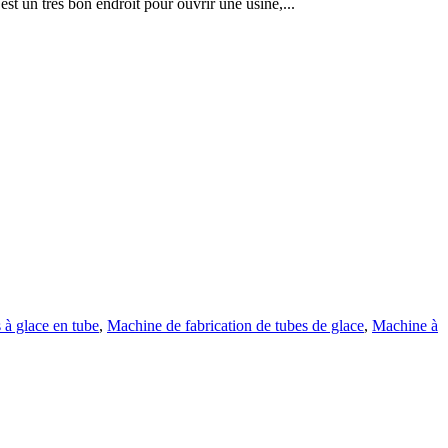
st un très bon endroit pour ouvrir une usine,...
 à glace en tube
,
Machine de fabrication de tubes de glace
,
Machine à