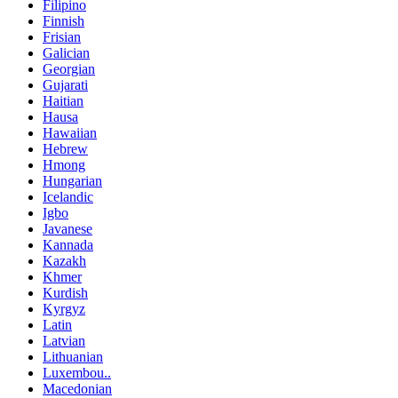
Filipino
Finnish
Frisian
Galician
Georgian
Gujarati
Haitian
Hausa
Hawaiian
Hebrew
Hmong
Hungarian
Icelandic
Igbo
Javanese
Kannada
Kazakh
Khmer
Kurdish
Kyrgyz
Latin
Latvian
Lithuanian
Luxembou..
Macedonian