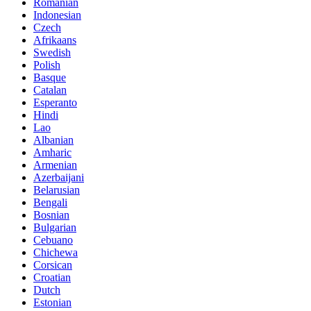
Romanian
Indonesian
Czech
Afrikaans
Swedish
Polish
Basque
Catalan
Esperanto
Hindi
Lao
Albanian
Amharic
Armenian
Azerbaijani
Belarusian
Bengali
Bosnian
Bulgarian
Cebuano
Chichewa
Corsican
Croatian
Dutch
Estonian