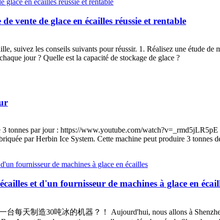
e vente de glace en écailles réussie et rentable
aille, suivez les conseils suivants pour réussir. 1. Réalisez une étude 
haque jour ? Quelle est la capacité de stockage de glace ?
ur
d de 3 tonnes par jour : https://www.youtube.com/watch?v=_rmd5jLR5pE C
riquée par Herbin Ice System. Cette machine peut produire 3 tonnes de 
écailles et d'un fournisseur de machines à glace en écail
ur ?! 一台每天制造30吨冰的机器？！ Aujourd'hui, nous allons à Shenzhen, pou