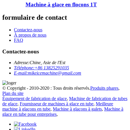
Machine à glace en flocons 1T
formulaire de contact
Contactez-nous
À propos de nous
FAQ
Contactez-nous
Adresse:
Chine, Asie de l'Est
Téléphone:
+86 13825291035
E-mail:
mikeicemachine@gmail.com
© Copyright - 2010-2020 : Tous droits réservés.
Produits phares
,
Plan du site
Équipement de fabrication de glace
,
Machine de fabrication de tubes
de glace
,
Fournisseur de machines à glace en tube
,
Meilleure
machine à glaçons en tube
,
Machine à glaçons à galets
,
Machine à
glace en tube pour entreprises
,